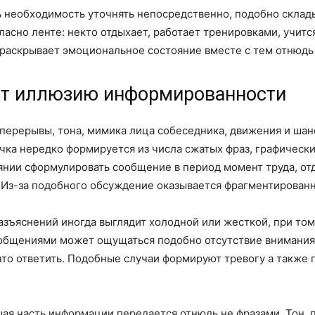
 необходимость уточнять непосредственно, подобно склады
ласно ленте: некто отдыхает, работает тренировками, учитс
раскрывает эмоциональное состояние вместе с тем отнюдь 
ют иллюзию информированности
перерывы, тона, мимика лица собеседника, движения и шан
чка нередко формируется из числа сжатых фраз, графически
янии сформулировать сообщение в период момент труда, от
 Из-за подобного обсуждение оказывается фрагментирован
азъяснений иногда выглядит холодной или жесткой, при том 
ообщениями может ощущаться подобно отсутствие внимания,
 что ответить. Подобные случаи формируют тревогу а такж
ая часть информации передается отнюдь не фразами. Тон, п