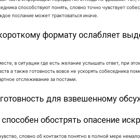
едника способствуют понять, словно точно чувствует собес
аждое послание может трактоваться иначе.
короткому формату ослабляет выд
есте, в ситуации где есть желание услышать ответ, при это
ств а также готовность вовсе не ускорять собеседника по
артное отслеживание за постами.
готовность для взвешенному обс
 способен обострять опасение иск
вство, словно об контактов понятно в полной мере немало