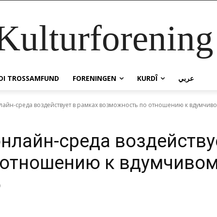
 Kulturforenin
IDI TROSSAMFUND
FORENINGEN
KURDÎ
عربي
айн-среда воздействует в рамках возможность по отношению к вдумчив
нлайн-среда воздейству
 отношению к вдумчиво
ю