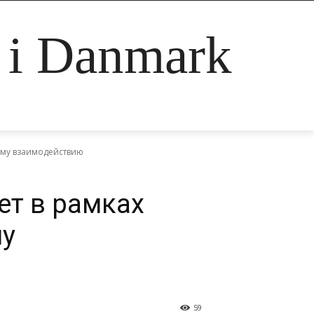
g i Danmark
ому взаимодействию
ет в рамках
му
59