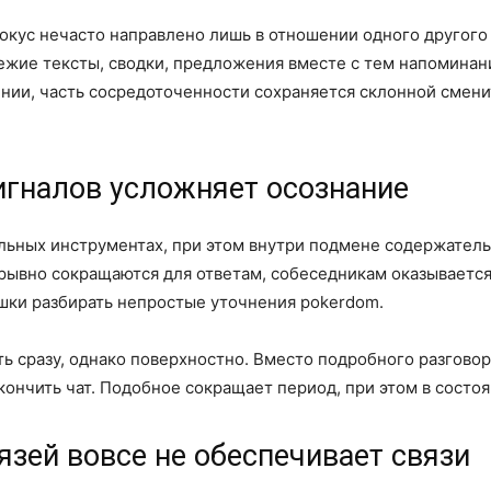
кус нечасто направлено лишь в отношении одного другого 
жие тексты, сводки, предложения вместе с тем напоминани
ении, часть сосредоточенности сохраняется склонной смен
игналов усложняет осознание
альных инструментах, при этом внутри подмене содержатель
ывно сокращаются для ответам, собеседникам оказывается 
шки разбирать непростые уточнения pokerdom.
ь сразу, однако поверхностно. Вместо подробного разгово
кончить чат. Подобное сокращает период, при этом в состоя
зей вовсе не обеспечивает связи