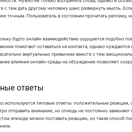
ности. Нужно не только воспринять слова, однако и осозна
е с тем дать другому человеку шанс развернуть мысль. Ес
ее точным. Пользователь в состоянии прочитать реплику, но
льку будто онлайн взаимодействие ощущается подобно повс
звонки помогают оставаться на контакта, однако нуждаются 
асательно виртуальных привычках вместе с тем эмоционал
знание влияния онлайн-среды на обсуждение позволяет сохр
нные ответы
о используются типовые ответы: положительные реакции, 
ро отправить внимание, но отнюдь не постоянно заменяют 
том эпизоде можно поставить реакцию, но такая способ по
няли.