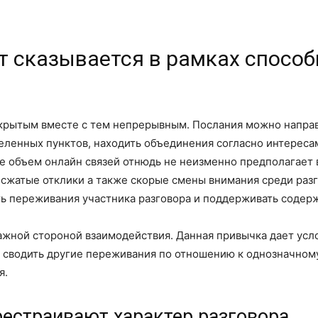
т сказывается в рамках способ
крытым вместе с тем непрерывным. Послания можно направл
еленных пунктов, находить объединения согласно интереса
е объем онлайн связей отнюдь не неизменно предполагает 
 сжатые отклики а также скорые смены внимания среди раз
ть переживания участника разговора и поддерживать содер
ажной стороной взаимодействия. Данная привычка дает усл
е сводить другие переживания по отношению к однозначно
я.
естраивают характер разговора