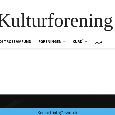
 Kulturforenin
IDI TROSSAMFUND
FORENINGEN
KURDÎ
عربي
Kontakt: info@ezidi.dk