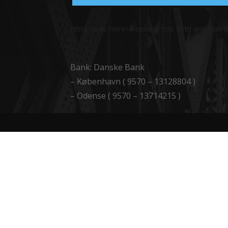
Html code here! Replace this with any non em
Bank: Danske Bank
– København ( 9570 – 13128804 )
– Odense ( 9570 – 13714215 )