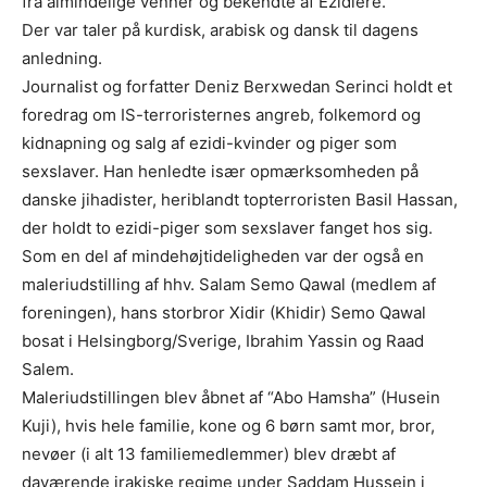
fra almindelige venner og bekendte af Ezidiere.
Der var taler på kurdisk, arabisk og dansk til dagens
anledning.
Journalist og forfatter Deniz Berxwedan Serinci holdt et
foredrag om IS-terroristernes angreb, folkemord og
kidnapning og salg af ezidi-kvinder og piger som
sexslaver. Han henledte især opmærksomheden på
danske jihadister, heriblandt topterroristen Basil Hassan,
der holdt to ezidi-piger som sexslaver fanget hos sig.
Som en del af mindehøjtideligheden var der også en
maleriudstilling af hhv. Salam Semo Qawal (medlem af
foreningen), hans storbror Xidir (Khidir) Semo Qawal
bosat i Helsingborg/Sverige, Ibrahim Yassin og Raad
Salem.
Maleriudstillingen blev åbnet af “Abo Hamsha” (Husein
Kuji), hvis hele familie, kone og 6 børn samt mor, bror,
nevøer (i alt 13 familiemedlemmer) blev dræbt af
daværende irakiske regime under Saddam Hussein i