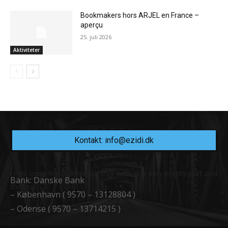
Bookmakers hors ARJEL en France –
aperçu
25. juli 2026
Aktiviteter
Kontakt: info@ezidi.dk
Html code here! Replace this with any non empty text and
Bank: Danske Bank
that's it.
– København ( 9570 – 13128804 )
– Odense ( 9570 – 13714215 )