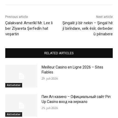
Previous article
Next article
Çalakvanê Amerîkî Mr. Lee li
Şingalê ji bîr nekin – Şingal hê
ber Zîyareta Şerfedîn hat
jî birîndare, xelk êsîr, derbeder
veşartin
û pênabere
RELATED ARTICLES
Meilleur Casino en Ligne 2026 – Sites
Fiables
29. juli 2026
Aktiviteter
Пин Ап казино – Официальный сайт Pin
Up Casino вход на зеркало
25. juli 2026
Aktiviteter