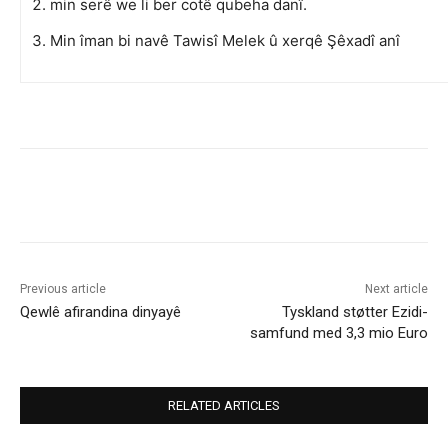
min serê we li ber cotê qubeha danî.
Min îman bi navê Tawisî Melek û xerqê Şêxadî anî
Previous article
Next article
Qewlê afirandina dinyayê
Tyskland støtter Ezidi-
samfund med 3,3 mio Euro
RELATED ARTICLES