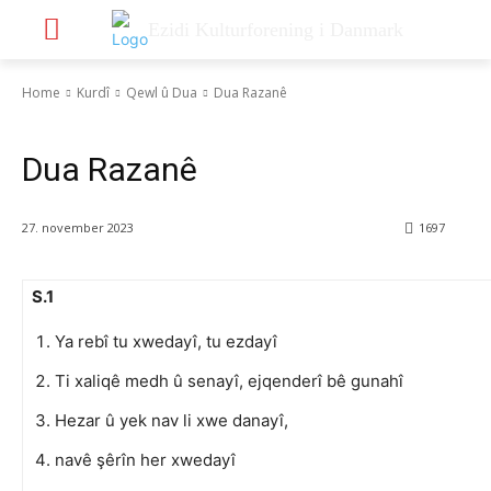
Ezidi Kulturforening i Danmark
Home
Kurdî
Qewl û Dua
Dua Razanê
Qewl û Dua
Dua Razanê
27. november 2023
1697
S.1
Ya rebî tu xwedayî, tu ezdayî
Ti xaliqê medh û senayî, ejqenderî bê gunahî
Hezar û yek nav li xwe danayî,
navê şêrîn her xwedayî