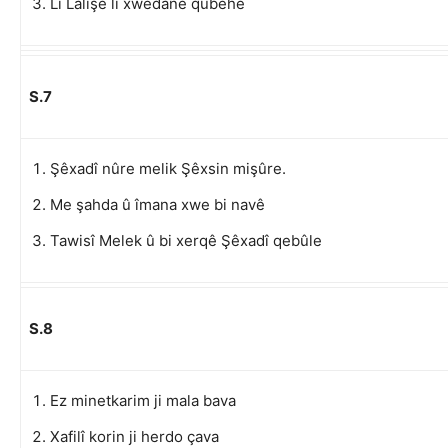
Li Lalişê li xwedanê qubehê
S.7
Şêxadî nûre melik Şêxsin mişûre.
Me şahda û îmana xwe bi navê
Tawisî Melek û bi xerqê Şêxadî qebûle
S.8
Ez minetkarim ji mala bava
Xafilî korin ji herdo çava