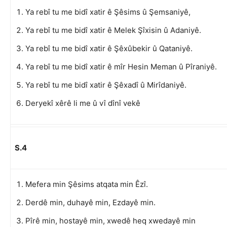
Ya rebî tu me bidî xatir ê Şêsims û Şemsaniyê,
Ya rebî tu me bidî xatir ê Melek Şîxisin û Adaniyê.
Ya rebî tu me bidî xatir ê Şêxûbekir û Qataniyê.
Ya rebî tu me bidî xatir ê mîr Hesin Meman û Pîraniyê.
Ya rebî tu me bidî xatir ê Şêxadî û Mirîdaniyê.
Deryekî xêrê li me û vî dînî vekê
S.4
Mefera min Şêsims atqata min Êzî.
Derdê min, duhayê min, Ezdayê min.
Pîrê min, hostayê min, xwedê heq xwedayê min