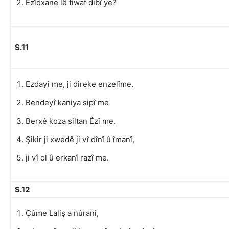
Êzîdxane lê tiwaf dibî ye?
S.11
Ezdayî me, ji direke enzelîme.
Bendeyî kaniya sipî me
Berxê koza siltan Êzî me.
Şikir ji xwedê ji vî dînî û îmanî,
ji vî ol û erkanî razî me.
S.12
Çûme Laliş a nûranî,