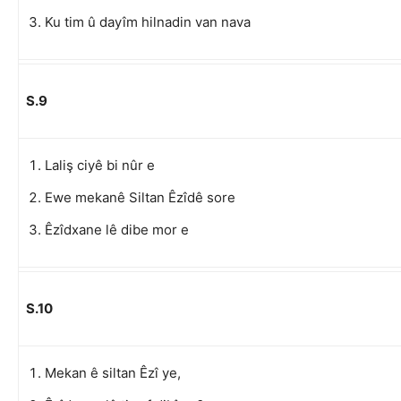
Ku tim û dayîm hilnadin van nava
S.9
Laliş ciyê bi nûr e
Ewe mekanê Siltan Êzîdê sore
Êzîdxane lê dibe mor e
S.10
Mekan ê siltan Êzî ye,