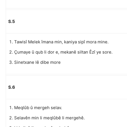
S.5
Tawisî Melek îmana min, kaniya sipî mora mine.
Çumaye û qub li dor e, mekanê siltan Êzî ye sore.
Sinetxane lê dibe more
S.6
Meqlûb û mergeh selav.
Selavên min li meqlûbê li mergehê.