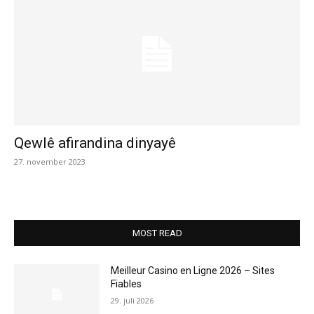
Qewlê afirandina dinyayê
27. november 2023
MOST READ
Meilleur Casino en Ligne 2026 – Sites
Fiables
29. juli 2026